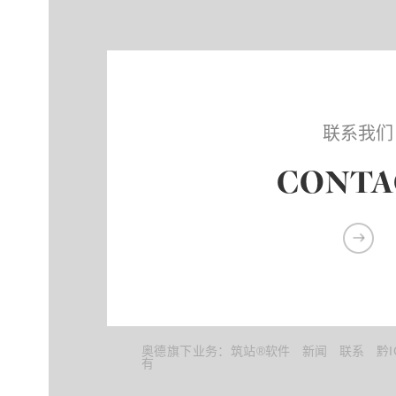
联系我们
CONTA
奥德旗下业务：
筑站®软件
新闻
联系
黔I
有