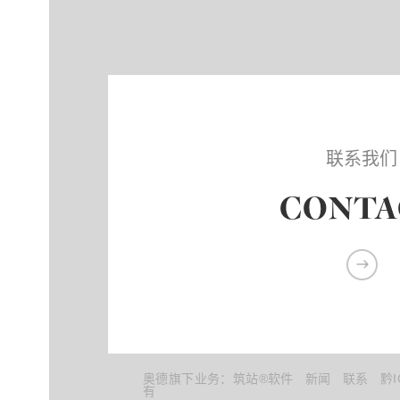
联系我们
CONTA
奥德旗下业务：
筑站®软件
新闻
联系
黔I
有