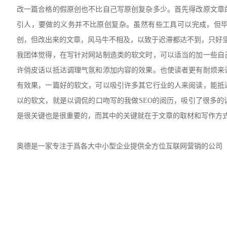
改一篇合格的假原创也不比自己写原创复杂多少。首先得改原文章
引人，要做的义务并不比原创复杂。虽然有些工具可以完成，但
创，但改出来的文章，风马牛不相及，以致于迟滞都达不到，只好
我团体觉得，在写针对网站制造类的软文时，可以适当的加一些自
许俏皮话以抵达调理气氛和添加内容的效果。也使读者更有耐烦来
有效果，一篇好的软文，可以吸引许多其它行业的人来阅读，能抵
以的软文，就是以调侃的口吻写的我做SEO的阅历，吸引了很多
是很关键也是很重要的，而其中的关键就在于文章的取材和写作方
奥德是一家专注于爲各大中小型企业提供全方位互联网营销的公司